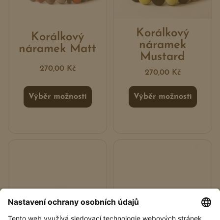
Korálkový
Korálkový
náramek
náramek Matt
Mustard
270,00
Kč
270,00
Kč
Výběr možností
Výběr možností