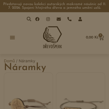
Představuji novou kolekci autorských makramé náušnic od 11.
7. 2026. Spojení hřejivého dřeva a jemného umění uzlů.
0
0,00
Kč
Domů
/ Náramky
Náramky