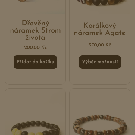
Dřevěný
Korálkový
náramek Strom
náramek Agate
života
270,00
Kč
200,00
Kč
Přidat do košíku
Výběr možností