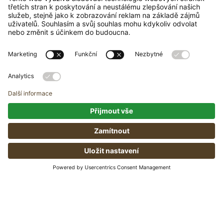
Korálkový
Korálkový
náramek Natural
náramek
Cocos
Petrified Wood
250,00
Kč
270,00
Kč
Výběr možností
Výběr možností