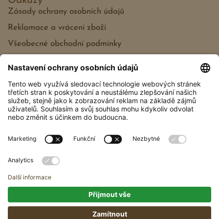
Odkazy
Zásady ochrany osobních údajů
Reklamace a vrácení zboží
Všeobecné obchodní podmínky
Každý dřevošperk je jedinečný svou dřevěnou