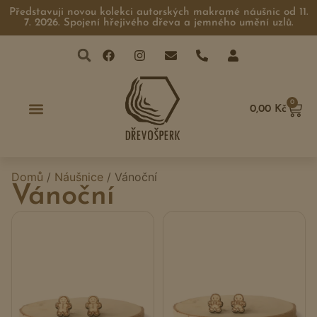
Představuji novou kolekci autorských makramé náušnic od 11.
7. 2026. Spojení hřejivého dřeva a jemného umění uzlů.
0
0,00
Kč
Domů
/
Náušnice
/ Vánoční
Vánoční