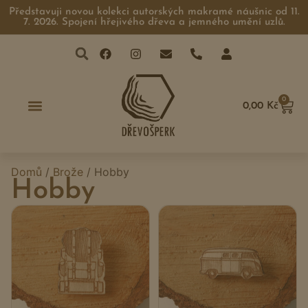
Představuji novou kolekci autorských makramé náušnic od 11.
7. 2026. Spojení hřejivého dřeva a jemného umění uzlů.
0
0,00
Kč
Domů
/
Brože
/ Hobby
Hobby