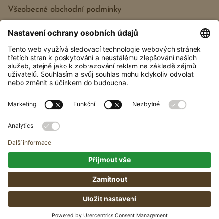
Všeobecné obchodní podmínky
Každý dřevošperk je jedinečný svou dřevěnou
strukturou a odstínem.
© 2026 Všechna práva vyhrazena | Web vytvořil