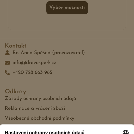
Výběr možností
Kontakt
Bc. Anna Spěšná (provozovatel)
info@drevosperk.cz
+420 728 663 965
Odkazy
Zásady ochrany osobních údajů
Reklamace a vrácení zboží
Všeobecné obchodní podmínky