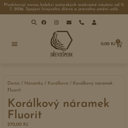
Představuji novou kolekci autorských makramé náušnic od 11.
7. 2026. Spojení hřejivého dřeva a jemného umění uzlů.
0
0,00
Kč
Domů
/
Náramky
/
Korálkové
/ Korálkový náramek
Fluorit
Korálkový náramek
Fluorit
270,00
Kč