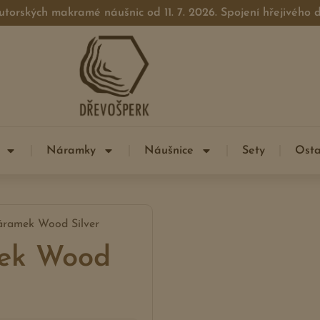
utorských makramé náušnic od 11. 7. 2026. Spojení hřejivého
Náramky
Náušnice
Sety
Osta
áramek Wood Silver
mek Wood