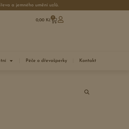
 dřeva a jemného umění uzlů.
0
0,00
Kč
tní
Péče o dřevošperky
Kontakt