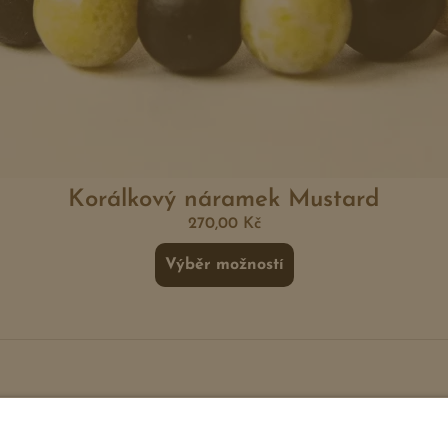
Korálkový náramek Mustard
270,00
Kč
Výběr možností
Odkazy