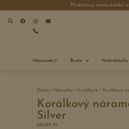
Představuji novou kolekci a
Macramé
Brože
Náhrdelníky
Domů
/
Náramky
/
Korálkové
/ Korálkový n
Korálkový nára
Silver
250,00
Kč