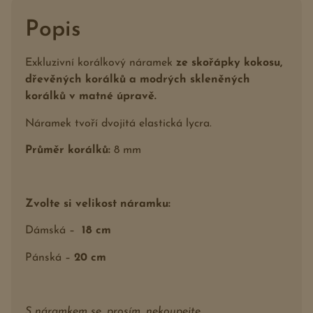
Popis
Exkluzivní korálkový náramek
ze skořápky kokosu,
dřevěných korálků a modrých skleněných
korálků v matné úpravě.
Náramek tvoří dvojitá elastická lycra.
Průměr korálků:
8 mm
Zvolte si velikost náramku:
Dámská –
18 cm
Pánská –
20 cm
S náramkem se, prosím, nekoupejte.