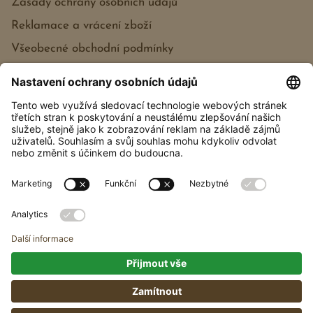
Zásady ochrany osobních údajů
Reklamace a vrácení zboží
Všeobecné obchodní podmínky
Každý dřevošperk je jedinečný svou dřevěnou
strukturou a odstínem.