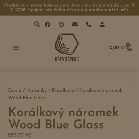
Představuji novou kolekci autorských makramé náušnic od 11.
7. 2026. Spojení hřejivého dřeva a jemného umění uzlů.
0
0,00
Kč
Domů
/
Náramky
/
Korálkové
/ Korálkový náramek
Wood Blue Glass
Korálkový náramek
Wood Blue Glass
250,00
Kč