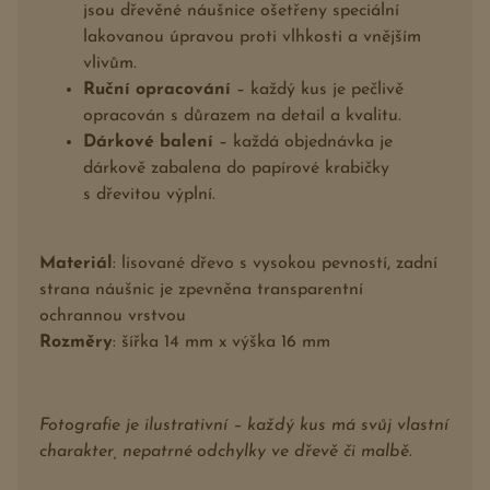
jsou dřevěné náušnice ošetřeny speciální
lakovanou úpravou proti vlhkosti a vnějším
vlivům.
Ruční opracování
– každý kus je pečlivě
opracován s důrazem na detail a kvalitu.
Dárkové balení
– každá objednávka je
dárkově zabalena do papírové krabičky
s dřevitou výplní.
Materiál
: lisované dřevo s vysokou pevností, zadní
strana náušnic je zpevněna transparentní
ochrannou vrstvou
Rozměry
: šířka 14 mm x výška 16 mm
Fotografie je ilustrativní – každý kus má svůj vlastní
charakter, nepatrné odchylky ve dřevě či malbě.