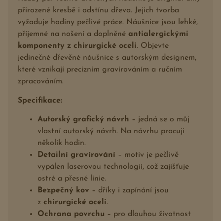
přirozené kresbě i odstínu dřeva. Jejich tvorba
vyžaduje hodiny pečlivé práce. Náušnice jsou lehké,
příjemné na nošení a doplněné
antialergickými
komponenty z
chirurgické oceli
. Objevte
jedinečné dřevěné náušnice s autorským designem,
které vznikají precizním gravírováním a ručním
zpracováním.
Specifikace:
Autorský grafický návrh
– jedná se o můj
vlastní autorský návrh. Na návrhu pracuji
několik hodin.
Detailní gravírování
– motiv je pečlivě
vypálen laserovou technologií, což zajišťuje
ostré a přesné linie.
Bezpečný kov
– dříky i zapínání jsou
z
chirurgické oceli
.
Ochrana povrchu
– pro dlouhou životnost