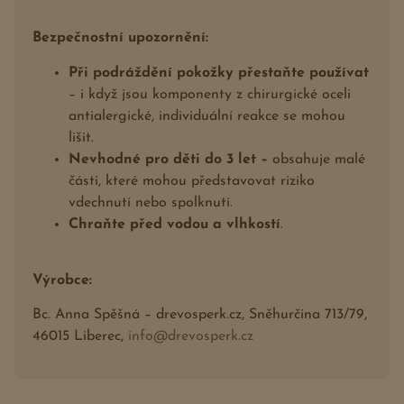
Bezpečnostní upozornění:
Při podráždění pokožky přestaňte používat
– i když jsou komponenty z chirurgické oceli
antialergické, individuální reakce se mohou
lišit.
Nevhodné pro děti do 3 let –
obsahuje malé
části, které mohou představovat riziko
vdechnutí nebo spolknutí.
Chraňte před vodou a vlhkostí
.
Výrobce:
Bc. Anna Spěšná – drevosperk.cz, Sněhurčina 713/79,
46015 Liberec,
info@drevosperk.cz