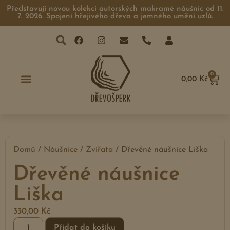
Představuji novou kolekci autorských makramé náušnic od 11.
7. 2026. Spojení hřejivého dřeva a jemného umění uzlů.
0
0,00
Kč
Domů
/
Náušnice
/
Zvířata
/ Dřevěné náušnice Liška
Dřevěné náušnice
Liška
330,00
Kč
Přidat do košíku