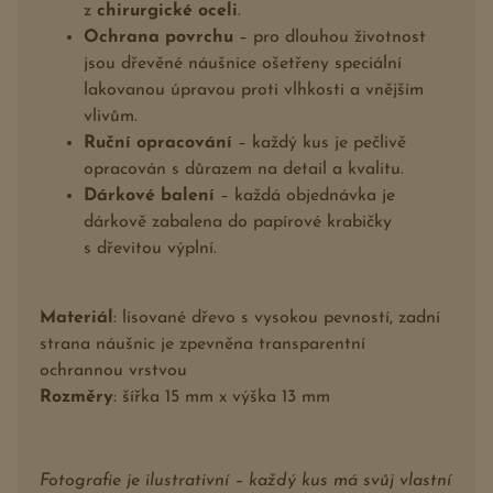
z
chirurgické oceli
.
Ochrana povrchu
– pro dlouhou životnost
jsou dřevěné náušnice ošetřeny speciální
lakovanou úpravou proti vlhkosti a vnějším
vlivům.
Ruční opracování
– každý kus je pečlivě
opracován s důrazem na detail a kvalitu.
Dárkové balení
– každá objednávka je
dárkově zabalena do papírové krabičky
s dřevitou výplní.
Materiál
: lisované dřevo s vysokou pevností, zadní
strana náušnic je zpevněna transparentní
ochrannou vrstvou
Rozměry
: šířka 15 mm x výška 13 mm
Fotografie je ilustrativní – každý kus má svůj vlastní