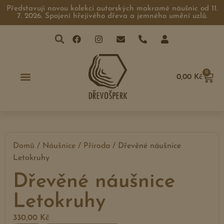
Představuji novou kolekci autorských makramé náušnic od 11.
7. 2026. Spojení hřejivého dřeva a jemného umění uzlů.
0
0,00
Kč
Domů
/
Náušnice
/
Příroda
/ Dřevěné náušnice
Letokruhy
Dřevěné náušnice
Letokruhy
330,00
Kč