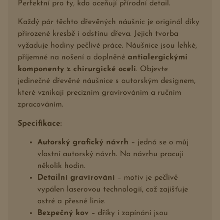
Perfektní pro ty, kdo oceňují přírodní detail.
Každý pár těchto dřevěných náušnic je originál díky
přirozené kresbě i odstínu dřeva. Jejich tvorba
vyžaduje hodiny pečlivé práce. Náušnice jsou lehké,
příjemné na nošení a doplněné
antialergickými
komponenty z
chirurgické oceli
. Objevte
jedinečné dřevěné náušnice s autorským designem,
které vznikají precizním gravírováním a ručním
zpracováním.
Specifikace:
Autorský grafický návrh
– jedná se o můj
vlastní autorský návrh. Na návrhu pracuji
několik hodin.
Detailní gravírování
– motiv je pečlivě
vypálen laserovou technologií, což zajišťuje
ostré a přesné linie.
Bezpečný kov
– dříky i zapínání jsou