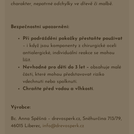
charakter, nepatrné odchylky ve dřevě či malbě.
Bezpečnostní upozornění:
Při podráždění pokožky přestaňte používat
– i když jsou komponenty z chirurgické oceli
antialergické, individuální reakce se mohou
lišit.
Nevhodné pro děti do 3 let –
obsahuje malé
části, které mohou představovat riziko
vdechnutí nebo spolknutí.
Chraňte před vodou a vlhkostí
.
Výrobce:
Bc. Anna Spěšná – drevosperk.cz, Sněhurčina 713/79,
46015 Liberec,
info@drevosperk.cz