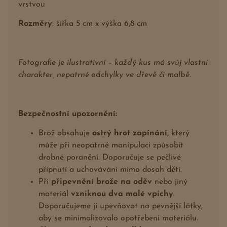
vrstvou
Rozměry
: šířka 5 cm x výška 6,8 cm
Fotografie je ilustrativní – každý kus má svůj vlastní
charakter, nepatrné odchylky ve dřevě či malbě.
Bezpečnostní upozornění:
Brož obsahuje
ostrý hrot zapínání
, který
může při neopatrné manipulaci způsobit
drobné poranění. Doporučuje se pečlivé
připnutí a uchovávání mimo dosah dětí.
Při
připevnění brože na oděv
nebo jiný
materiál
vzniknou dva malé vpichy
.
Doporučujeme ji upevňovat na pevnější látky,
aby se minimalizovalo opotřebení materiálu.