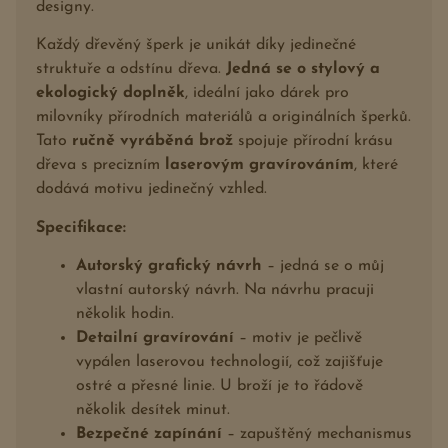
designy.
Každý dřevěný šperk je unikát díky jedinečné
struktuře a odstínu dřeva.
Jedná se o stylový a
ekologický doplněk
, ideální jako dárek pro
milovníky přírodních materiálů a originálních šperků.
Tato
ručně vyráběná brož
spojuje přírodní krásu
dřeva s precizním
laserovým gravírováním
, které
dodává motivu jedinečný vzhled.
Specifikace:
Autorský grafický návrh
– jedná se o můj
vlastní autorský návrh. Na návrhu pracuji
několik hodin.
Detailní gravírování
– motiv je pečlivě
vypálen laserovou technologií, což zajišťuje
ostré a přesné linie. U broží je to řádově
několik desítek minut.
Bezpečné zapínání
– zapuštěný mechanismus