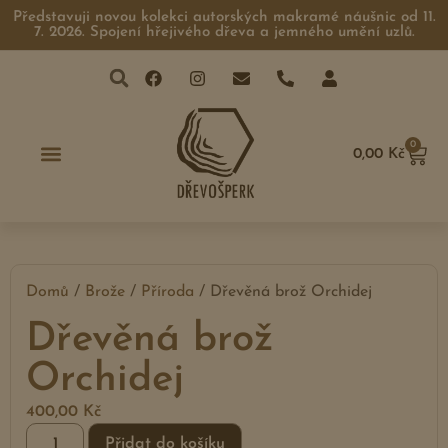
Představuji novou kolekci autorských makramé náušnic od 11.
7. 2026. Spojení hřejivého dřeva a jemného umění uzlů.
0
0,00
Kč
Domů
/
Brože
/
Příroda
/ Dřevěná brož Orchidej
Dřevěná brož
Orchidej
400,00
Kč
Přidat do košíku