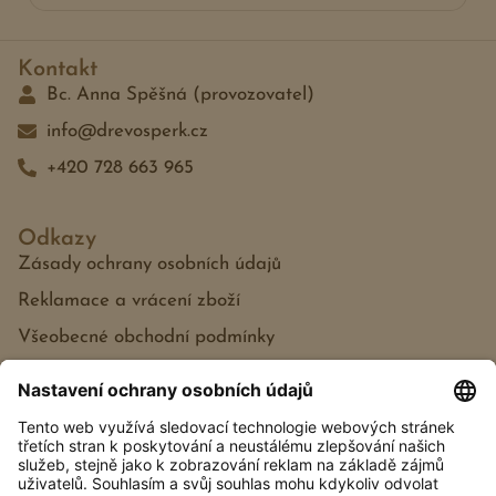
Kontakt
Bc. Anna Spěšná (provozovatel)
info@drevosperk.cz
+420 728 663 965
Odkazy
Zásady ochrany osobních údajů
Reklamace a vrácení zboží
Všeobecné obchodní podmínky