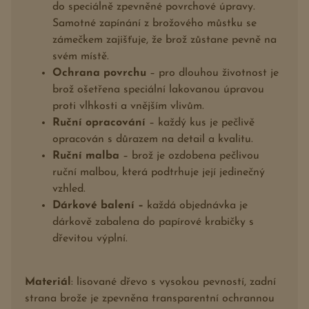
do speciálně zpevněné povrchové úpravy.
Samotné zapínání z brožového můstku se
zámečkem zajišťuje, že brož zůstane pevně na
svém místě.
Ochrana povrchu
– pro dlouhou životnost je
brož ošetřena speciální lakovanou úpravou
proti vlhkosti a vnějším vlivům.
Ruční opracování
– každý kus je pečlivě
opracován s důrazem na detail a kvalitu.
Ruční malba
– brož je ozdobena pečlivou
ruční malbou, která podtrhuje její jedinečný
vzhled.
Dárkové balení –
každá objednávka je
dárkově zabalena do papírové krabičky s
dřevitou výplní.
Materiál
: lisované dřevo s vysokou pevností, zadní
strana brože je zpevněna transparentní ochrannou