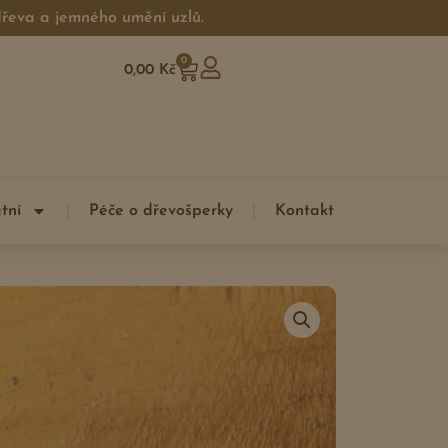
 dřeva a jemného umění uzlů.
0
0,00
Kč
tní
Péče o dřevošperky
Kontakt