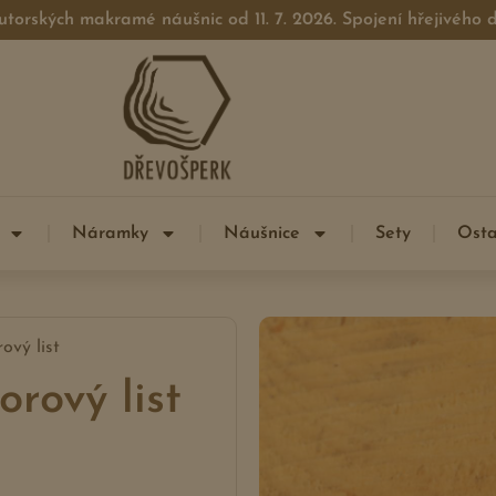
utorských makramé náušnic od 11. 7. 2026. Spojení hřejivého
Náramky
Náušnice
Sety
Osta
ový list
rový list