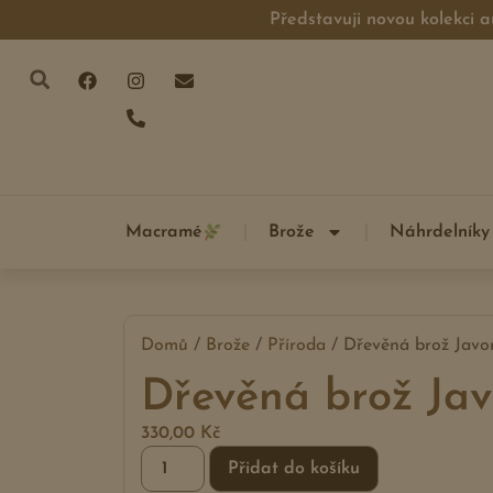
Představuji novou kolekci a
Macramé
Brože
Náhrdelníky
Domů
/
Brože
/
Příroda
/ Dřevěná brož Javor
Dřevěná brož Javo
330,00
Kč
Přidat do košíku