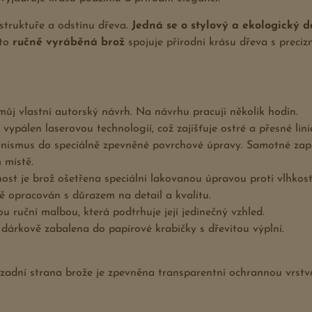
 struktuře a odstínu dřeva.
Jedná se o stylový a ekologický 
ato
ručně vyráběná brož
spojuje přírodní krásu dřeva s preci
můj vlastní autorský návrh. Na návrhu pracuji několik hodin.
 vypálen laserovou technologií, což zajišťuje ostré a přesné lini
nismus do speciálně zpevněné povrchové úpravy. Samotné zap
 místě.
ost je brož ošetřena speciální lakovanou úpravou proti vlhkost
vě opracován s důrazem na detail a kvalitu.
u ruční malbou, která podtrhuje její jedinečný vzhled.
dárkově zabalena do papírové krabičky s dřevitou výplní.
, zadní strana brože je zpevněna transparentní ochrannou vrst