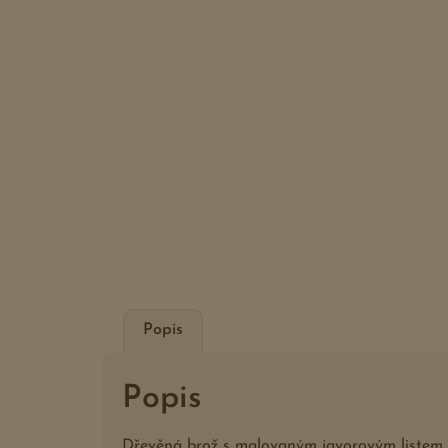
Popis
Popis
Dřevěná brož s malovaným javorovým listem v