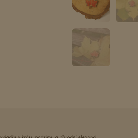
yjadřuje krásu podzimu a přírodní eleganci.