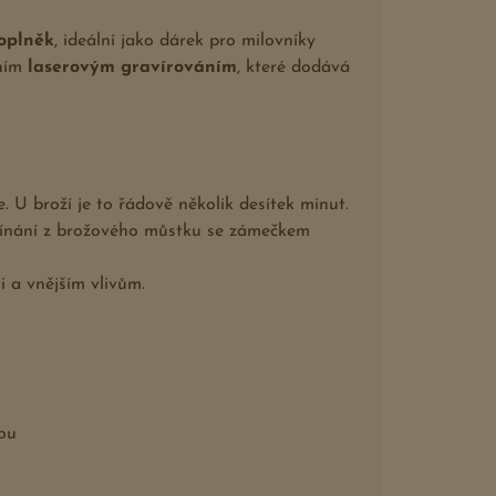
doplněk
, ideální jako dárek pro milovníky
zním
laserovým gravírováním
, které dodává
e. U broží je to řádově několik desítek minut.
ínání z brožového můstku se zámečkem
i a vnějším vlivům.
vou