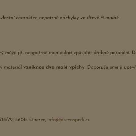
 vlastní charakter, nepatrné odchylky ve dřevě či malbě.
erý může při neopatrné manipulaci způsobit drobné poranění. D
ý materiál
vzniknou dva malé vpichy
. Doporučujeme ji upevň
713/79, 46015 Liberec,
info@drevosperk.cz