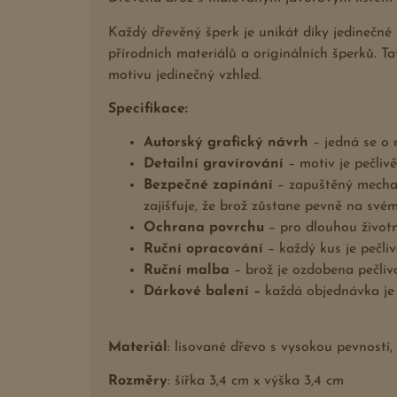
Každý dřevěný šperk je unikát díky jedinečné
přírodních materiálů a originálních šperků. T
motivu jedinečný vzhled.
Specifikace:
Autorský grafický návrh
– jedná se o 
Detailní gravírování
– motiv je pečlivě
Bezpečné zapínání
– zapuštěný mecha
zajišťuje, že brož zůstane pevně na svém
Ochrana povrchu
– pro dlouhou životn
Ruční opracování
– každý kus je pečli
Ruční malba
– brož je ozdobena pečlivo
Dárkové balení –
každá objednávka je 
Materiál
: lisované dřevo s vysokou pevností
Rozměry
: šířka 3,4 cm x výška 3,4 cm