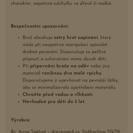
charakter, nepatrné odchylky ve dřevě či malbě.
Bezpečnostní upozornění:
Brož obsahuje
ostrý hrot zapínání
, který
může při neopatrné manipulaci způsobit
drobné poranění. Doporučuje se pečlivé
připnutí a uchovávání mimo dosah dětí.
Při
připevnění brože na oděv
nebo jiný
materiál
vzniknou dva malé vpichy
.
Doporučujeme ji upevňovat na pevnější látky,
aby se minimalizovalo opotřebení materiálu.
Chraňte před vodou a vlhkostí.
Nevhodné pro děti do 3 let.
Výrobce:
Bc. Anna Spěšná – drevosperk.cz, Sněhurčina 713/79,