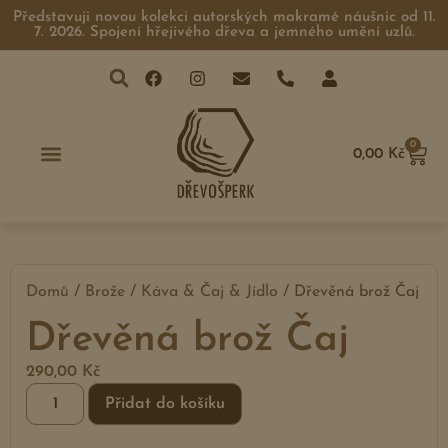
Představuji novou kolekci autorských makramé náušnic od 11.
7. 2026. Spojení hřejivého dřeva a jemného umění uzlů.
0
0,00
Kč
Domů
/
Brože
/
Káva & Čaj & Jídlo
/ Dřevěná brož Čaj
Dřevěná brož Čaj
290,00
Kč
Přidat do košíku