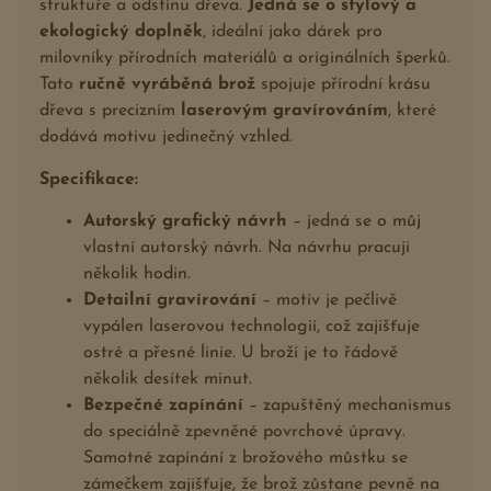
struktuře a odstínu dřeva.
Jedná se o stylový a
ekologický doplněk
, ideální jako dárek pro
milovníky přírodních materiálů a originálních šperků.
Tato
ručně vyráběná brož
spojuje přírodní krásu
dřeva s precizním
laserovým gravírováním
, které
dodává motivu jedinečný vzhled.
Specifikace:
Autorský grafický návrh
– jedná se o můj
vlastní autorský návrh. Na návrhu pracuji
několik hodin.
Detailní gravírování
– motiv je pečlivě
vypálen laserovou technologií, což zajišťuje
ostré a přesné linie. U broží je to řádově
několik desítek minut.
Bezpečné zapínání
– zapuštěný mechanismus
do speciálně zpevněné povrchové úpravy.
Samotné zapínání z brožového můstku se
zámečkem zajišťuje, že brož zůstane pevně na