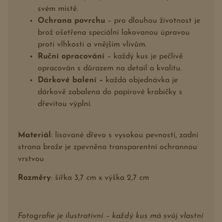
svém místě.
Ochrana povrchu
– pro dlouhou životnost je
brož ošetřena speciální lakovanou úpravou
proti vlhkosti a vnějším vlivům.
Ruční opracování
– každý kus je pečlivě
opracován s důrazem na detail a kvalitu.
Dárkové balení –
každá objednávka je
dárkově zabalena do papírové krabičky s
dřevitou výplní.
Materiál
: lisované dřevo s vysokou pevností, zadní
strana brože je zpevněna transparentní ochrannou
vrstvou
Rozměry
: šířka 3,7 cm x výška 2,7 cm
Fotografie je ilustrativní – každý kus má svůj vlastní